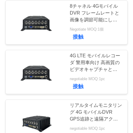
管
8チャネル 4Gモバイル
DVR フレームレートと
125
理
画像を調節可能にして,
モバイル車両監視のため
Negotiate MOQ:1個
DCの充電器
の広電圧入力をサポート
お
接触
する
問
4G LTE モバイルレコー
い
ダ 警用車向け 高画質の
ビデオキャプチャとリモ
合
ート再生
86
negotiable MOQ:1pc
わ
接触
ボディによって身
せ
に着けられている
リアルタイムモニタリン
グ 4G モバイルDVR
ニ
カメラ
GPS追跡と遠隔アクセ
ス機能により車両車両管
ュ
negotiable MOQ:1pc
理強化