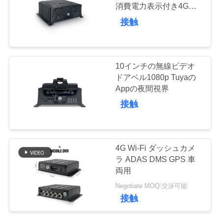
つ
消費電力表示付き4Gモ
バイルDVRモバイル監
い
接触
視システム
142
て
4Gダッシュのカメ
10インチの無線ビデオ
ラ
工
ドアベル1080p Tuyaの
Appの夜間視界
場
接触
ツ
ア
56
4G Wi-Fi ダッシュカメ
ー
ラ ADAS DMS GPS 車
4GモバイルDVR
両用
品
Negotiate MOQ:交渉可能
接触
質