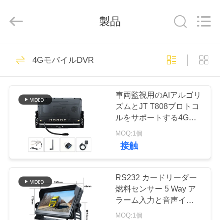
な
さ
い
製品
供
給
者.
Copyright
家
©
186
2018
4GモバイルDVR
-
すり切れたカメラ
2026
へ
Shenzhen
Ouxiang
Electronic
の治安を維持しな
Co.,
車両監視用のAIアルゴリ
Ltd..
All
製
ズムとJT T808プロトコ
Rights
さい
Reserved.
ルをサポートする4Gモ
品
バイルDVR 5チャンネル
MOQ:1個
AHD 1080P 720Pディス
接触
プレイ
117
ビ
デ
RS232 カードリーダー
警察ボディ カメラ
燃料センサー 5 Way ア
オ
ラーム入力と音声インタ
ーコンを含む拡張可能な
MOQ:1個