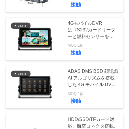
インターフェースの 4G
接触
VR
モバイル DVR
シ
4GモバイルDVR
137
ョ
は,RS232カードリーダ
4Gボディすり切れ
ーと燃料センサーを含む
ー
5つのアラーム入力と拡
MOQ:1個
たカメラ
張可能なインターフェー
接触
スで設計されています.
わ
た
ADAS DMS BSD 顔認識
AI アルゴリズムを搭載
し
した 4G モバイル DVR
301
とリレー接続でリモート
た
MOQ:1個
安全ヘルメットの
オイル電源を切断
接触
ち
カメラ
に
HDD/SSD/TFカード対
応、航空コネクタ搭載、