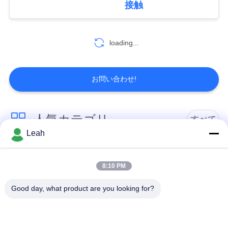
接触
ー
139
個人的なボディ カ
ス
loading...
メラ
事
お問い合わせ!
件
人気カテゴリ
すべて
引
66
Leah
金
4G PTZのカメラ
すり切れたカメラの
警察ボディ カメラ
を
治安を維持しなさい
8:10 PM
求
Good day, what product are you looking for?
4Gボディすり切れた
安全ヘルメットのカ
め
カメラ
メラ