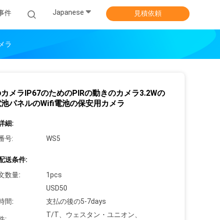
Japanese
事件
見積依頼
カメラ
カメラIP67のためのPIRの動きのカメラ3.2Wの
池パネルのWifi電池の保安用カメラ
詳細:
番号:
WS5
配送条件:
文数量:
1pcs
USD50
時間:
支払の後の5-7days
T/T、ウェスタン・ユニオン、
件: