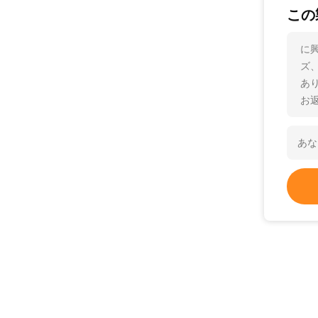
この
に興
ズ
あ
お