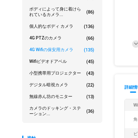
ボディによって身に着けら
(86)
れているカメラ...
個人的なボディ カメラ
(136)
4G PTZのカメラ
(66)
4G Wifiの保安用カメラ
(135)
Wifiビデオドアベル
(45)
小型携帯用プロジェクター
(43)
デジタル暗視カメラ
(22)
詳細情
無線赤ん坊のモニター
(13)
Wi
カメラのドッキング・ステ
(36)
ーション...
角
ビ