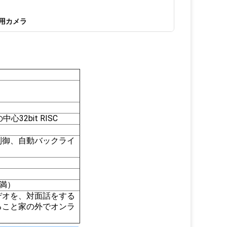
安用カメラ
心32bit RISC
制御、自動バックライ
充満）
デオを、対面話をする
ること家の外でオンラ