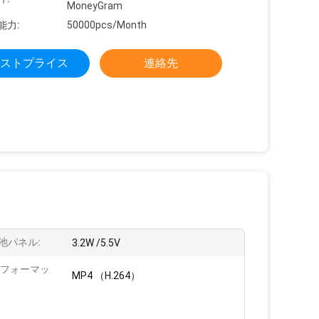
MoneyGram
能力:
50000pcs/Month
ストプライス
連絡先
池パネル:
3.2W /5.5V
 フォーマッ
MP4 （H.264）