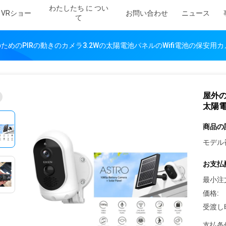
わたしたち に つい
VRショー
お問い合わせ
ニュース
て
のためのPIRの動きのカメラ3.2Wの太陽電池パネルのWifi電池の保安用
屋外の
太陽電
商品の
モデル
お支払
最小注
価格:
受渡し
支払条