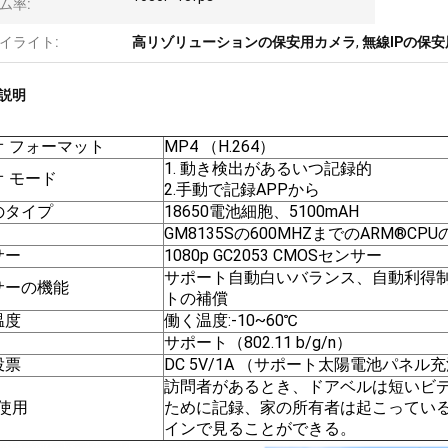
ム率:
イライト:
高リゾリューションの保安用カメラ
,
無線IPの保
説明
オ フォーマット
MP4 （H.264）
1. 動き検出があるいつ記録的
 モード
2.手動で記録APPから
のタイプ
18650電池細胞、5100mAH
GM8135Sの600MHZまでのARM®CPUの中
サー
1080p GC2053 CMOSセンサー
サポート自動白いバランス、自動利得
サーの機能
トの補償
温度
働く温度:-10~60℃
サポート（802.11 b/g/n）
投票
DC 5V/1A （サポート太陽電池パネル
訪問者があるとき、ドアベルは短いビ
使用
ために記録、家の所有者は起こってい
インで見ることができる。