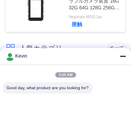
ラブルカメラ装置 16G
管
32G 64G 128G 256G
512G フィールド検査
理
Negotiate MOQ:1pc
作業に適しています
接触
お
問
人気カテゴリ
すべて
Kevin
い
すり切れたカメラの
合
警察ボディ カメラ
治安を維持しなさい
3:25 AM
わ
Good day, what product are you looking for?
4Gボディすり切れた
安全ヘルメットのカ
せ
カメラ
メラ
ニ
4Gダッシュのカメラ
4GモバイルDVR
ュ