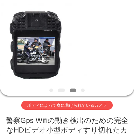
な
さ
い
供
給
者.
Copyright
家
©
2018
-
2026
へ
Shenzhen
Ouxiang
Electronic
Co.,
Ltd..
All
製
Rights
Reserved.
品
ビ
ボディによって身に着けられているカメラ
デ
警察Gps Wifiの動き検出のための完全
オ
なHDビデオ小型ボディすり切れたカ