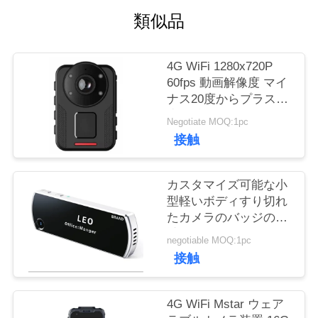
つ
類似品
い
て
4G WiFi 1280x720P
60fps 動画解像度 マイ
ナス20度からプラス60
工
度摂氏で動作するよう
Negotiate MOQ:1pc
に設計された、身体装
場
接触
着型ビデオレコーダー
ツ
カスタマイズ可能な小
ア
型軽いボディすり切れ
たカメラのバッジの設
ー
計法律のEnforementの
negotiable MOQ:1pc
ビデオ レコーダー
接触
品
質
4G WiFi Mstar ウェア