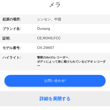
メラ
VR
シ
起源の場所:
シンセン、中国
ョ
Ouxiang
ブランド名:
ー
CE,ROHS,FCC
証明:
OX-ZM607
モデル番号:
わ
,
ハイライト:
警察のdvrのレコーダー
た
ボディによって身に着けられているビデオ レコーダ
ー
し
た
お問い合わせ!
ち
詳細を展開する
に