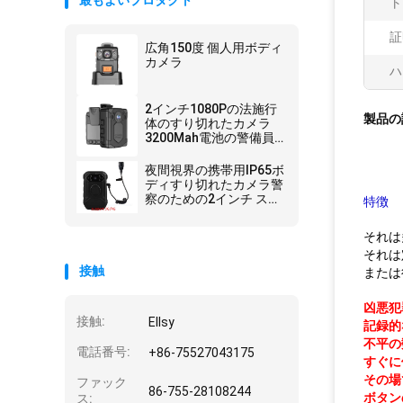
最もよいプロダクト
ト
証
広角150度 個人用ボディ
カメラ
ハ
2インチ1080Pの法施行
製品の
体のすり切れたカメラ
3200Mah電池の警備員
GPS
夜間視界の携帯用IP65ボ
ディすり切れたカメラ警
察のための2インチ スク
特徴
リーン
それは
それは
接触
または
凶悪犯
接触:
Ellsy
記録的
不平の
電話番号:
+86-75527043175
すぐに
その場
ファック
86-755-28108244
ボタン
ス: