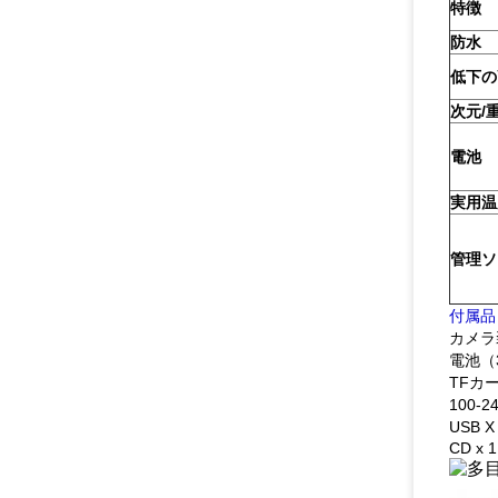
特徴
防水
低下の
次元/
電池
実用温
管理ソ
付属品
カメラ
電池（3
TFカー
100-
USB X
CD x 1