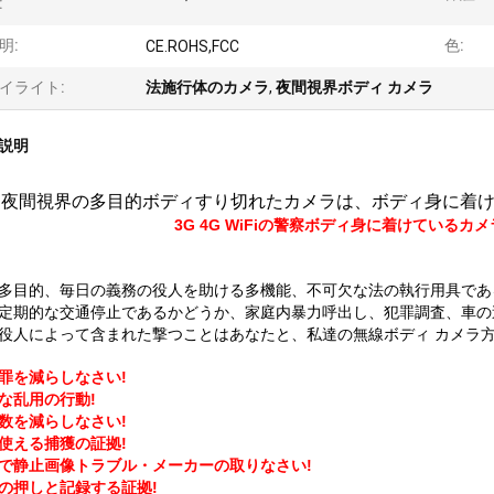
:
明:
色:
CE.ROHS,FCC
イライト:
法施行体のカメラ
,
夜間視界ボディ カメラ
説明
夜間視界の多目的ボディすり切れたカメラは、ボディ身に着けてい
3G 4G WiFiの警察ボディ身に着けているカメラ
多目的、毎日の義務の役人を助ける多機能、不可欠な法の執行用具であ
定期的な交通停止であるかどうか、家庭内暴力呼出し、犯罪調査、車の
役人によって含まれた撃つことはあなたと、私達の無線ボディ カメラ
罪を減らしなさい!
な乱用の行動!
数を減らしなさい!
使える捕獲の証拠!
で静止画像トラブル・メーカーの取りなさい!
の押しと記録する証拠!