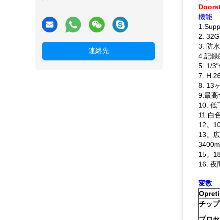
Doo
機能
1.Sup
2. 3
3. 防
連絡先
4.記録的
5. 1
7. H
8. 
9.最高
10. 
11.
12。
13。広
340
15。
16. 夜
変数
Opre
チップ
プロセ