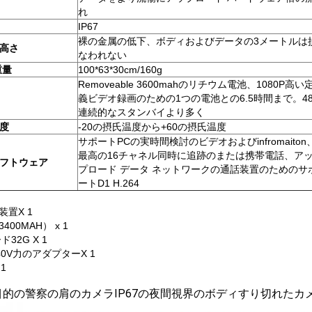
れ
IP67
裸の金属の低下、ボディおよびデータの3メートルは
高さ
なわれない
重量
100*63*30cm/160g
Removeable 3600mahのリチウム電池、1080P高い
義ビデオ録画のための1つの電池との6.5時間まで。48
連続的なスタンバイより多く
度
-20の摂氏温度から+60の摂氏温度
サポートPCの実時間検討のビデオおよびinfromaiton
最高の16チャネル同時に追跡のまたは携帯電話、ア
フトウェア
プロード データ ネットワークの通話装置のためのサ
ートD1 H.264
装置X 1
400MAH） x 1
ド32G X 1
240V力のアダプターX 1
 1