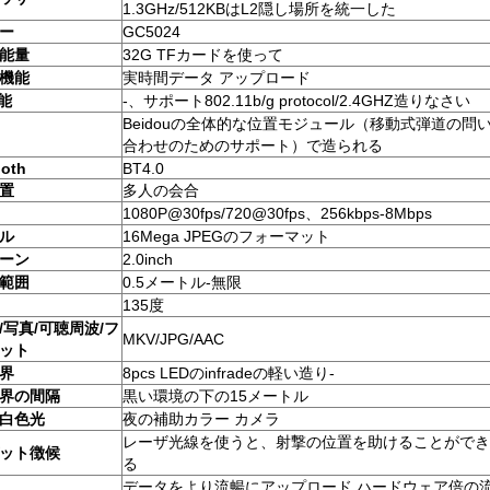
1.3GHz/512KBはL2隠し場所を統一した
ー
GC5024
能量
32G TFカードを使って
G機能
実時間データ アップロード
機能
-、サポート802.11b/g protocol/2.4GHZ造りなさい
Beidouの全体的な位置モジュール（移動式弾道の問
合わせのためのサポート）で造られる
ooth
BT4.0
置
多人の会合
1080P@30fps/720@30fps、256kbps-8Mbps
ル
16Mega JPEGのフォーマット
ーン
2.0inch
範囲
0.5メートル-無限
135度
/写真/可聴周波/フ
MKV/JPG/AAC
ット
界
8pcs LEDのinfradeの軽い造り-
界の間隔
黒い環境の下の15メートル
の白色光
夜の補助カラー カメラ
レーザ光線を使うと、射撃の位置を助けることができ
ット徴候
る
データをより流暢にアップロード ハードウェア倍の