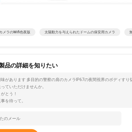
カメラのWifi色夜版
太陽動力を与えられたドームの保安用カメラ
製品の詳細を知りたい
興味があります 多目的の警察の肩のカメラIP67の夜間視界のボディす
送っていただけませんか。
りがとう！
返事を待って。