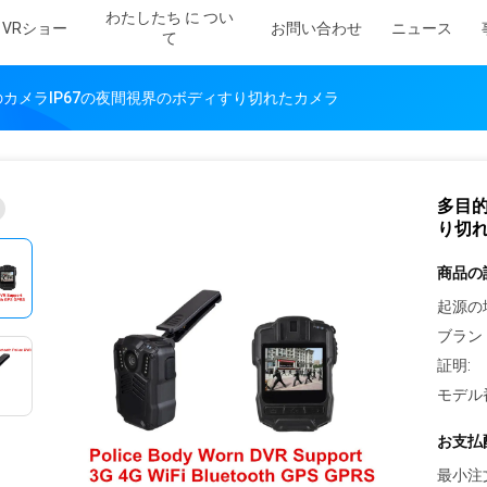
わたしたち に つい
VRショー
お問い合わせ
ニュース
て
カメラIP67の夜間視界のボディすり切れたカメラ
多目的
り切
商品の
起源の
ブラン
証明:
モデル
お支払
最小注