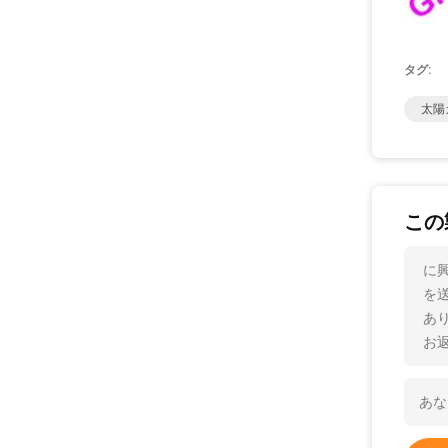
タグ:
太陽
この
に
を
あ
お