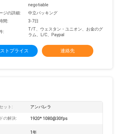
negotiable
ージの詳細:
中立パッキング
時間:
3-7日
T/T、ウェスタン・ユニオン、お金のグ
件:
ラム、L/C、Paypal
ストプライス
連絡先
セット:
アンバレラ
ドの解決:
1920* 1080@30fps
1年