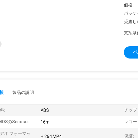
価格:
パッケ
受渡し
支払条
ベ
報
製品の説明
料:
チップ
ABS
MOSのsenoso:
レコー
16m
デオ フォーマッ
保証:
H.264;MP4