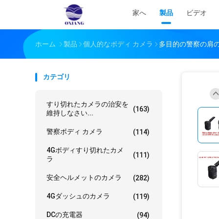
家へ
製品
ビデオ
ホーム
製品
個人的なボディ カメラ
多目的の警察の肩の
カテゴリ
すり切れたカメラの治安を
(163)
維持しなさい...
警察ボディ カメラ
(114)
4Gボディすり切れたカメ
(111)
ラ
安全ヘルメットのカメラ
(282)
4Gダッシュのカメラ
(119)
DCの充電器
(94)