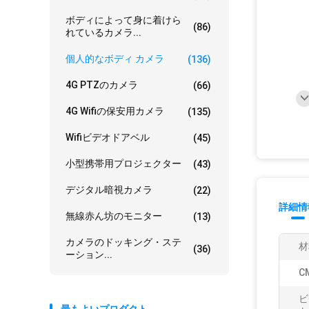
ボディによって身に着けら
(86)
れているカメラ...
個人的なボディ カメラ
(136)
4G PTZのカメラ
(66)
4G Wifiの保安用カメラ
(135)
Wifiビデオドアベル
(45)
小型携帯用プロジェクター
(43)
デジタル暗視カメラ
(22)
詳細情
無線赤ん坊のモニター
(13)
カメラのドッキング・ステ
材
(36)
ーション...
C
ビ