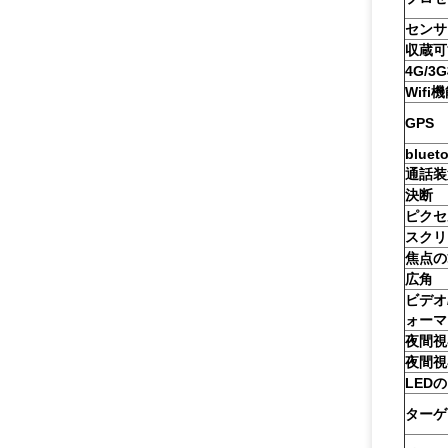
センサ
収蔵可
4G/3
Wifi
GPS
bluet
通話装
決断
ピクセ
スクリ
焦点の
広角
ビデオ
ォーマ
夜間視
夜間視
LED
ターゲ