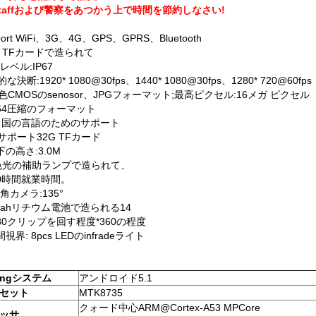
rstaffおよび警察をあつかう上で時間を節約しなさい!
port WiFi、3G、4G、GPS、GPRS、Bluetooth
2G TFカードで造られて
水レベル:IP67
な決断:1920* 1080@30fps、1440* 1080@30fps、1280* 720@60f
/3"色CMOSのsenosor、JPGフォーマット;最高ピクセル:16メガ ピクセル
.264圧縮のフォーマット
13ヶ国の言語のためのサポート
サポート32G TFカード
低下の高さ:3.0M
白色光の補助ランプで造られて、
10時間就業時間。
角カメラ:135°
0mahリチウム電池で造られる14
180クリップを回す程度*360の程度
間視界: 8pcs LEDのinfradeライト
tingシステム
アンドロイド5.1
セット
MTK8735
クォード中心ARM@Cortex-A53 MPCore
ッサ