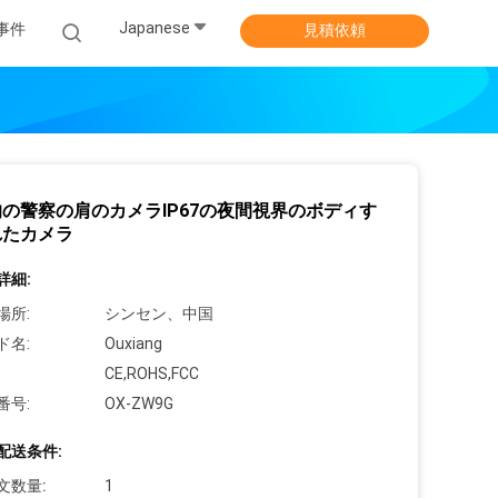
Japanese
事件
見積依頼
の警察の肩のカメラIP67の夜間視界のボディす
れたカメラ
詳細:
場所:
シンセン、中国
ド名:
Ouxiang
CE,ROHS,FCC
番号:
OX-ZW9G
配送条件:
文数量:
1