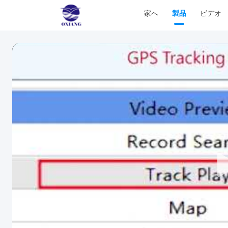
家へ
製品
ビデオ