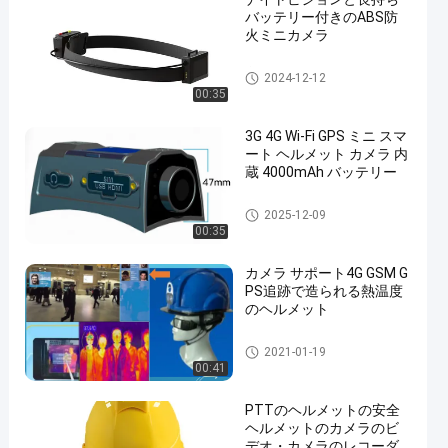
バッテリー付きのABS防
火ミニカメラ
安全ヘルメットのカメラ
2024-12-12
00:35
3G 4G Wi-Fi GPS ミニ スマ
ート ヘルメット カメラ 内
蔵 4000mAh バッテリー
安全ヘルメットのカメラ
2025-12-09
00:35
カメラ サポート4G GSM G
PS追跡で造られる熱温度
のヘルメット
安全ヘルメットのカメラ
2021-01-19
00:41
PTTのヘルメットの安全
ヘルメットのカメラのビ
デオ・カメラのレコーダ