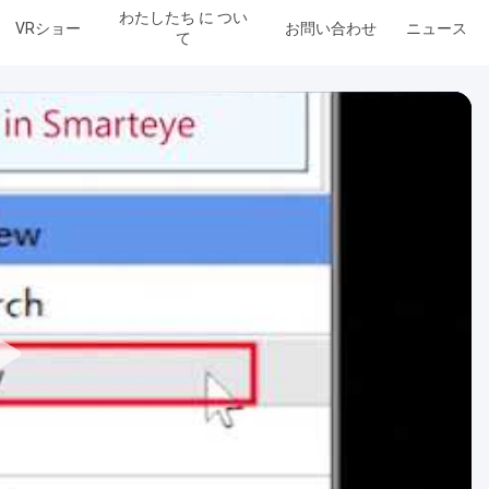
わたしたち に つい
VRショー
お問い合わせ
ニュース
て